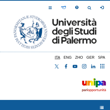
Salta
al
Toggle
Toggle
contenuto
Navigation
Navigation
principale
ITA
ENG
ZHO
GER
SPA