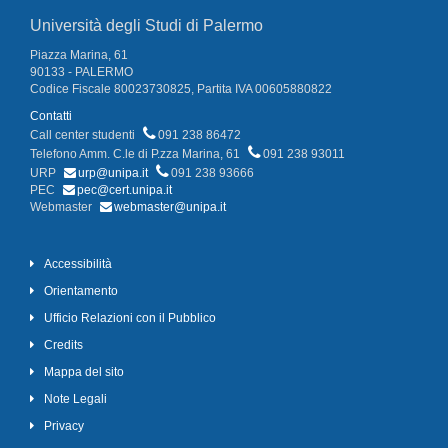
Università degli Studi di Palermo
Piazza Marina, 61
90133 - PALERMO
Codice Fiscale 80023730825, Partita IVA 00605880822
Contatti
Call center studenti
091 238 86472
Telefono Amm. C.le di P.zza Marina, 61
091 238 93011
URP
urp@unipa.it
091 238 93666
PEC
pec@cert.unipa.it
Webmaster
webmaster@unipa.it
Accessibilità
Orientamento
Ufficio Relazioni con il Pubblico
Credits
Mappa del sito
Note Legali
Privacy