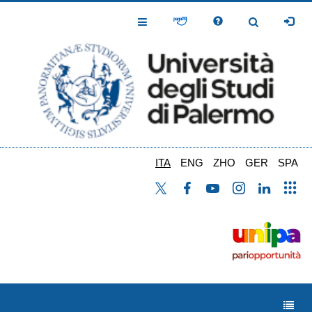
Salta
al
Toggle
Toggle
contenuto
Navigation
Navigation
principale
ITA
ENG
ZHO
GER
SPA