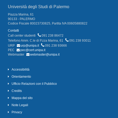
Università degli Studi di Palermo
Piazza Marina, 61
90133 - PALERMO
Codice Fiscale 80023730825, Partita IVA 00605880822
Contatti
Call center studenti
091 238 86472
Telefono Amm. C.le di P.zza Marina, 61
091 238 93011
URP
urp@unipa.it
091 238 93666
PEC
pec@cert.unipa.it
Webmaster
webmaster@unipa.it
Accessibilità
Orientamento
Ufficio Relazioni con il Pubblico
Credits
Mappa del sito
Note Legali
Privacy