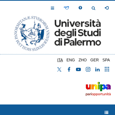
Salta
al
Toggle
Toggle
contenuto
Navigation
Navigation
principale
ITA
ENG
ZHO
GER
SPA