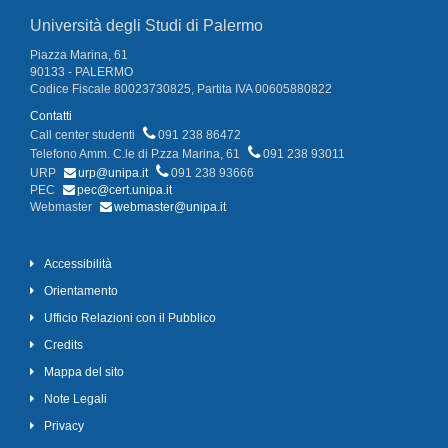
Università degli Studi di Palermo
Piazza Marina, 61
90133 - PALERMO
Codice Fiscale 80023730825, Partita IVA 00605880822
Contatti
Call center studenti
091 238 86472
Telefono Amm. C.le di P.zza Marina, 61
091 238 93011
URP
urp@unipa.it
091 238 93666
PEC
pec@cert.unipa.it
Webmaster
webmaster@unipa.it
Accessibilità
Orientamento
Ufficio Relazioni con il Pubblico
Credits
Mappa del sito
Note Legali
Privacy