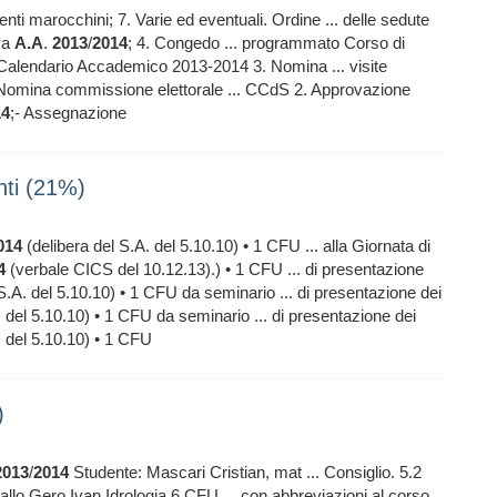
enti marocchini; 7. Varie ed eventuali. Ordine ... delle sedute
iva
A.A
.
2013
/
2014
; 4. Congedo ... programmato Corso di
alendario Accademico 2013-2014 3. Nomina ... visite
 Nomina commissione elettorale ... CCdS 2. Approvazione
14
;- Assegnazione
nti (21%)
014
(delibera del S.A. del 5.10.10) • 1 CFU ... alla Giornata di
4
(verbale CICS del 10.12.13).) • 1 CFU ... di presentazione
S.A. del 5.10.10) • 1 CFU da seminario ... di presentazione dei
. del 5.10.10) • 1 CFU da seminario ... di presentazione dei
. del 5.10.10) • 1 CFU
)
2013
/
2014
Studente: Mascari Cristian, mat ... Consiglio. 5.2
allo Gero Ivan Idrologia 6 CFU ... con abbreviazioni al corso