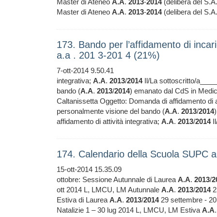
Master di Ateneo
A.A
.
2013
-
2014
(delibera del S.A
Master di Ateneo
A.A
.
2013
-
2014
(delibera del S.A
173. Bando per l’affidamento di incaric
a.a . 201 3-201 4 (21%)
7-ott-2014 9.50.41
integrativa;
A.A
.
2013
/
2014
Il/La sottoscritto/a_
bando (
A.A
.
2013
/
2014
) emanato dal CdS in Medicin
Caltanissetta Oggetto: Domanda di affidamento di at
personalmente visione del bando (
A.A
.
2013
/
2014
affidamento di attività integrativa;
A.A
.
2013
/
2014
Il
174. Calendario della Scuola SUPC 
15-ott-2014 15.35.09
ottobre: Sessione Autunnale di Laurea
A.A
.
2013
/
2
ott 2014 L, LMCU, LM Autunnale
A.A
.
2013
/
2014
2
Estiva di Laurea
A.A
.
2013
/
2014
29 settembre - 20
Natalizie 1 – 30 lug 2014 L, LMCU, LM Estiva
A.A