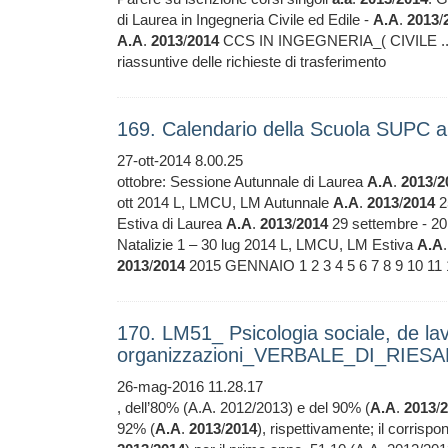
di Laurea in Ingegneria Civile ed Edile -
A.A
.
2013
/
A.A
.
2013
/
2014
CCS IN INGEGNERIA_( CIVILE ..
riassuntive delle richieste di trasferimento
169. Calendario della Scuola SUPC 
27-ott-2014 8.00.25
ottobre: Sessione Autunnale di Laurea
A.A
.
2013
/
2
ott 2014 L, LMCU, LM Autunnale
A.A
.
2013
/
2014
2
Estiva di Laurea
A.A
.
2013
/
2014
29 settembre - 20
Natalizie 1 – 30 lug 2014 L, LMCU, LM Estiva
A.A
2013
/
2014
2015 GENNAIO 1 2 3 4 5 6 7 8 9 10 11 1
170. LM51_ Psicologia sociale, de lav
organizzazioni_VERBALE_DI_RIES
26-mag-2016 11.28.17
, dell’80% (A.A. 2012/2013) e del 90% (
A.A
.
2013
/
2
92% (
A.A
.
2013
/
2014
), rispettivamente; il corrispo