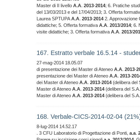
Master di II livello
A.A
.
2013
-
2014
; 6. Pratiche stud
del 13/03/2013 e del 17/04/2013; 3. Offerta format
Laurea SPTUPA
A.A
.
2013
-
2014
2. Approvazione C
didattiche; 5. Offerta formativa
A.A
.
2013
/
2014
; 6.
visite didattiche; 3. Offerta formativa
A.A
.
2013
/
20
167. Estratto verbale 16.5.14 - stude
27-mag-2014 18.05.07
di presentazione dei Master di Ateneo
A.A
.
2013
-
2
presentazione dei Master di Ateneo
A.A
.
2013
-
201
dei Master di Ateneo
A.A
.
2013
-
2014
(delibera del 
Master di Ateneo
A.A
.
2013
-
2014
(delibera del S.A
Master di Ateneo
A.A
.
2013
-
2014
(delibera del S.A
168. Verbale-CICS-2014-02-04 (21%
8-lug-2014 14.52.17
. 3 CFU Laboratorio di Progettazione di Ponti,
a.a
.
Parere su iscrizione corsi singoli
a.a
.
2013
/
2014
. G