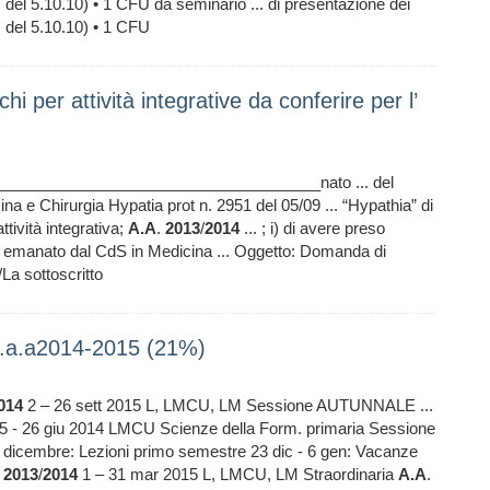
. del 5.10.10) • 1 CFU da seminario ... di presentazione dei
. del 5.10.10) • 1 CFU
hi per attività integrative da conferire per l’
________________________________________nato ... del
a e Chirurgia Hypatia prot n. 2951 del 05/09 ... “Hypathia” di
tività integrativa;
A.A
.
2013
/
2014
... ; i) di avere preso
) emanato dal CdS in Medicina ... Oggetto: Domanda di
/La sottoscritto
a.a.a2014-2015 (21%)
014
2 – 26 sett 2015 L, LMCU, LM Sessione AUTUNNALE ...
5 - 26 giu 2014 LMCU Scienze della Form. primaria Sessione
 dicembre: Lezioni primo semestre 23 dic - 6 gen: Vacanze
.
2013
/
2014
1 – 31 mar 2015 L, LMCU, LM Straordinaria
A.A
.