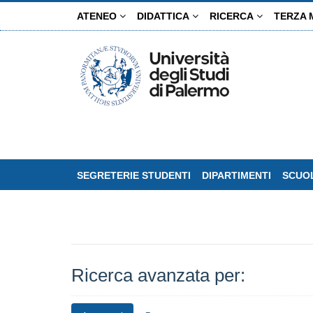
Salta
ATENEO
DIDATTICA
RICERCA
TERZA 
al
contenuto
principale
SEGRETERIE STUDENTI
DIPARTIMENTI
SCUOL
Ricerca avanzata per: