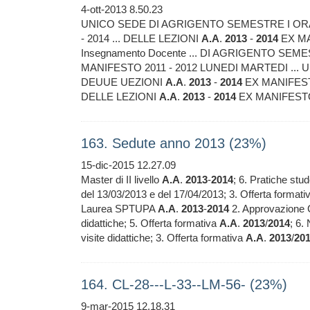
4-ott-2013 8.50.23
UNICO SEDE DI AGRIGENTO SEMESTRE I OR
- 2014 ... DELLE LEZIONI
A.A
.
2013
-
2014
EX MA
Insegnamento Docente ... DI AGRIGENTO SEM
MANIFESTO 2011 - 2012 LUNEDI MARTEDI ...
DEUUE UEZIONI
A.A
.
2013
-
2014
EX MANIFEST
DELLE LEZIONI
A.A
.
2013
-
2014
EX MANIFESTO
163. Sedute anno 2013 (23%)
15-dic-2015 12.27.09
Master di II livello
A.A
.
2013
-
2014
; 6. Pratiche stud
del 13/03/2013 e del 17/04/2013; 3. Offerta format
Laurea SPTUPA
A.A
.
2013
-
2014
2. Approvazione C
didattiche; 5. Offerta formativa
A.A
.
2013
/
2014
; 6.
visite didattiche; 3. Offerta formativa
A.A
.
2013
/
20
164. CL-28---L-33--LM-56- (23%)
9-mar-2015 12.18.31