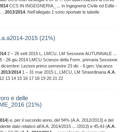
2014
CCS IN INGEGNERIA_ ... in Ingegneria Civile ed Edile -
. .
2013
/
2014
. Nell’allegato 1 sono riportate le tabelle
a.a.a2014-2015 (21%)
014
2 – 26 sett 2015 L, LMCU, LM Sessione AUTUNNALE ...
5 - 26 giu 2014 LMCU Scienze della Form. primaria Sessione
 dicembre: Lezioni primo semestre 23 dic - 6 gen: Vacanze
.
2013
/
2014
1 – 31 mar 2015 L, LMCU, LM Straordinaria
A.A
.
2 13 14 15 16 17 18 19 20 21 22
oro e delle
AME_2016 (21%)
014
) e, per il secondo anno, del 94% (A.A. 2012/2013) e del
ndente dato relativo all’A.A. 2014/2015 ... /2013) e 45,43 (
A.A
.