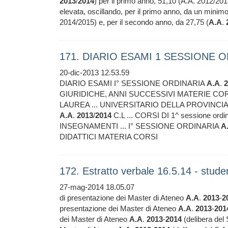
2013
/
2014
) per il primo anno, 51,10 (A.A. 2012/201
elevata, oscillando, per il primo anno, da un minimo
2014/2015) e, per il secondo anno, da 27,75 (
A.A
.
171. DIARIO ESAMI 1 SESSIONE 
20-dic-2013 12.53.59
DIARIO ESAMI I° SESSIONE ORDINARIA
A.A
.
2
GIURIDICHE, ANNI SUCCESSIVI MATERIE CORSI 
LAUREA ... UNIVERSITARIO DELLA PROVINCIA
A.A
.
2013
/
2014
C.L ... CORSI DI 1^ sessione ordi
INSEGNAMENTI ... I° SESSIONE ORDINARIA
A
DIDATTICI MATERIA CORSI
172. Estratto verbale 16.5.14 - stude
27-mag-2014 18.05.07
di presentazione dei Master di Ateneo
A.A
.
2013
-
2
presentazione dei Master di Ateneo
A.A
.
2013
-
201
dei Master di Ateneo
A.A
.
2013
-
2014
(delibera del 