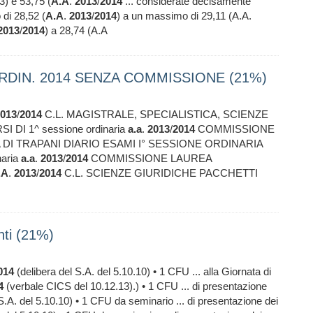
3) e 53,75 (
A.A
.
2013
/
2014
... considerate decisamente
 di 28,52 (
A.A
.
2013
/
2014
) a un massimo di 29,11 (A.A.
2013
/
2014
) a 28,74 (A.A
ORDIN. 2014 SENZA COMMISSIONE (21%)
013
/
2014
C.L. MAGISTRALE, SPECIALISTICA, SCIENZE
DI 1^ sessione ordinaria
a.a
.
2013
/
2014
COMMISSIONE
 DI TRAPANI DIARIO ESAMI I° SESSIONE ORDINARIA
naria
a.a
.
2013
/
2014
COMMISSIONE LAUREA
.A
.
2013
/
2014
C.L. SCIENZE GIURIDICHE PACCHETTI
nti (21%)
014
(delibera del S.A. del 5.10.10) • 1 CFU ... alla Giornata di
4
(verbale CICS del 10.12.13).) • 1 CFU ... di presentazione
S.A. del 5.10.10) • 1 CFU da seminario ... di presentazione dei