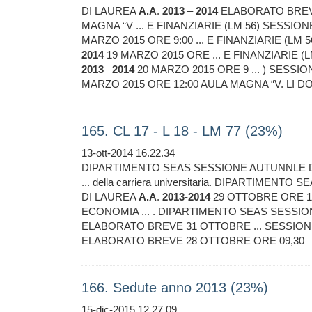
DI LAUREA
A.A
.
2013
–
2014
ELABORATO BREVE
MAGNA “V ... E FINANZIARIE (LM 56) SESSI
MARZO 2015 ORE 9:00 ... E FINANZIARIE (L
2014
19 MARZO 2015 ORE ... E FINANZIARIE 
2013
–
2014
20 MARZO 2015 ORE 9 ... ) SESS
MARZO 2015 ORE 12:00 AULA MAGNA “V. LI D
165. CL 17 - L 18 - LM 77 (23%)
13-ott-2014 16.22.34
DIPARTIMENTO SEAS SESSIONE AUTUNNLE 
... della carriera universitaria. DIPARTIME
DI LAUREA
A.A
.
2013
-
2014
29 OTTOBRE ORE 15
ECONOMIA ... . DIPARTIMENTO SEAS SESSI
ELABORATO BREVE 31 OTTOBRE ... SESSIO
ELABORATO BREVE 28 OTTOBRE ORE 09,30
166. Sedute anno 2013 (23%)
15-dic-2015 12.27.09