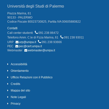
Università degli Studi di Palermo
Piazza Marina, 61
90133 - PALERMO
Codice Fiscale 80023730825, Partita IVA 00605880822
Contatti
Call center studenti
091 238 86472
Telefono Amm. C.le di P.zza Marina, 61
091 238 93011
URP
urp@unipa.it
091 238 93666
PEC
pec@cert.unipa.it
Webmaster
webmaster@unipa.it
Accessibilità
Orientamento
Ufficio Relazioni con il Pubblico
Credits
Mappa del sito
Note Legali
Privacy