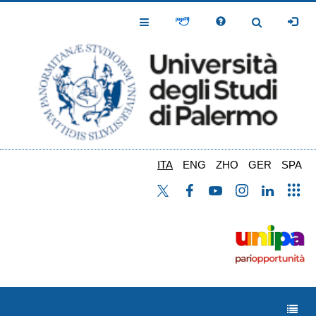
Salta
al
Toggle
Toggle
contenuto
Navigation
Navigation
principale
ITA
ENG
ZHO
GER
SPA