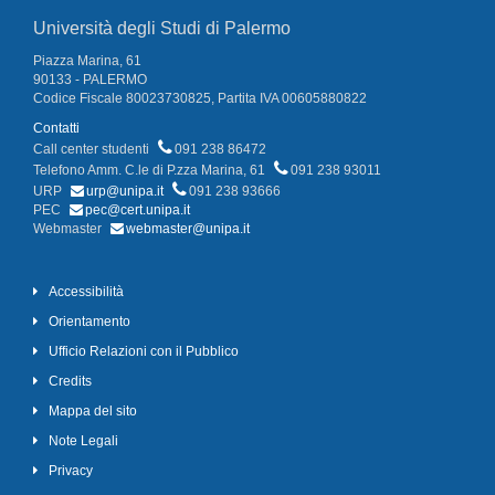
Università degli Studi di Palermo
Piazza Marina, 61
90133 - PALERMO
Codice Fiscale 80023730825, Partita IVA 00605880822
Contatti
Call center studenti
091 238 86472
Telefono Amm. C.le di P.zza Marina, 61
091 238 93011
URP
urp@unipa.it
091 238 93666
PEC
pec@cert.unipa.it
Webmaster
webmaster@unipa.it
Accessibilità
Orientamento
Ufficio Relazioni con il Pubblico
Credits
Mappa del sito
Note Legali
Privacy