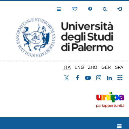
Salta
al
Toggle
Toggle
contenuto
Navigation
Navigation
principale
ITA
ENG
ZHO
GER
SPA