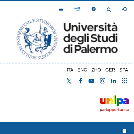
Salta
al
Toggle
Toggle
contenuto
Navigation
Navigation
principale
ITA
ENG
ZHO
GER
SPA