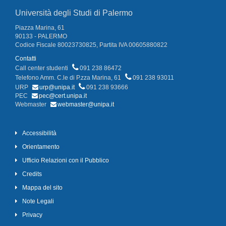
Università degli Studi di Palermo
Piazza Marina, 61
90133 - PALERMO
Codice Fiscale 80023730825, Partita IVA 00605880822
Contatti
Call center studenti
091 238 86472
Telefono Amm. C.le di P.zza Marina, 61
091 238 93011
URP
urp@unipa.it
091 238 93666
PEC
pec@cert.unipa.it
Webmaster
webmaster@unipa.it
Accessibilità
Orientamento
Ufficio Relazioni con il Pubblico
Credits
Mappa del sito
Note Legali
Privacy