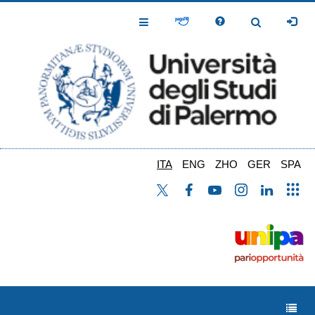
Salta
al
Toggle
Toggle
contenuto
Navigation
Navigation
principale
ITA
ENG
ZHO
GER
SPA