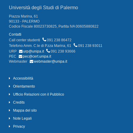
Università degli Studi di Palermo
Piazza Marina, 61
90133 - PALERMO
Codice Fiscale 80023730825, Partita IVA 00605880822
Contatti
Call center studenti
091 238 86472
Telefono Amm. C.le di P.zza Marina, 61
091 238 93011
URP
urp@unipa.it
091 238 93666
PEC
pec@cert.unipa.it
Webmaster
webmaster@unipa.it
Accessibilità
Orientamento
Ufficio Relazioni con il Pubblico
Credits
Mappa del sito
Note Legali
Privacy