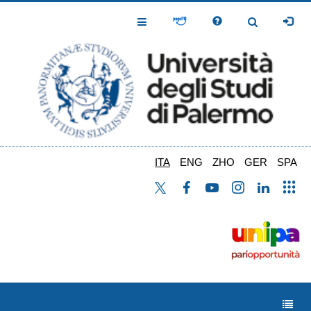
Salta
al
Toggle
Toggle
contenuto
Navigation
Navigation
principale
ITA
ENG
ZHO
GER
SPA