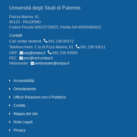
Università degli Studi di Palermo
Piazza Marina, 61
90133 - PALERMO
Codice Fiscale 80023730825, Partita IVA 00605880822
Contatti
Call center studenti
091 238 86472
Telefono Amm. C.le di P.zza Marina, 61
091 238 93011
URP
urp@unipa.it
091 238 93666
PEC
pec@cert.unipa.it
Webmaster
webmaster@unipa.it
Accessibilità
Orientamento
Ufficio Relazioni con il Pubblico
Credits
Mappa del sito
Note Legali
Privacy