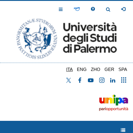
Salta
al
Toggle
Toggle
contenuto
Navigation
Navigation
principale
ITA
ENG
ZHO
GER
SPA