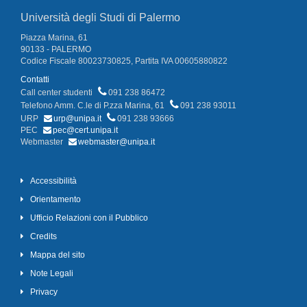
Università degli Studi di Palermo
Piazza Marina, 61
90133 - PALERMO
Codice Fiscale 80023730825, Partita IVA 00605880822
Contatti
Call center studenti
091 238 86472
Telefono Amm. C.le di P.zza Marina, 61
091 238 93011
URP
urp@unipa.it
091 238 93666
PEC
pec@cert.unipa.it
Webmaster
webmaster@unipa.it
Accessibilità
Orientamento
Ufficio Relazioni con il Pubblico
Credits
Mappa del sito
Note Legali
Privacy