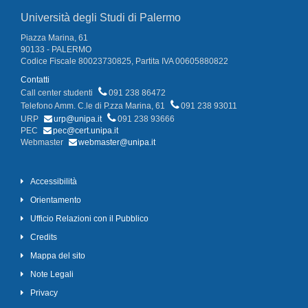
Università degli Studi di Palermo
Piazza Marina, 61
90133 - PALERMO
Codice Fiscale 80023730825, Partita IVA 00605880822
Contatti
Call center studenti
091 238 86472
Telefono Amm. C.le di P.zza Marina, 61
091 238 93011
URP
urp@unipa.it
091 238 93666
PEC
pec@cert.unipa.it
Webmaster
webmaster@unipa.it
Accessibilità
Orientamento
Ufficio Relazioni con il Pubblico
Credits
Mappa del sito
Note Legali
Privacy