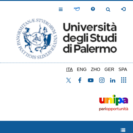
Salta
al
Toggle
Toggle
contenuto
Navigation
Navigation
principale
ITA
ENG
ZHO
GER
SPA