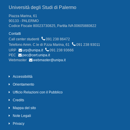
Università degli Studi di Palermo
Piazza Marina, 61
90133 - PALERMO
Codice Fiscale 80023730825, Partita IVA 00605880822
Contatti
Call center studenti
091 238 86472
Telefono Amm. C.le di P.zza Marina, 61
091 238 93011
URP
urp@unipa.it
091 238 93666
PEC
pec@cert.unipa.it
Webmaster
webmaster@unipa.it
Accessibilità
Orientamento
Ufficio Relazioni con il Pubblico
Credits
Mappa del sito
Note Legali
Privacy