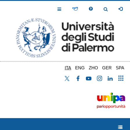
Salta
al
Toggle
Toggle
contenuto
Navigation
Navigation
principale
ITA
ENG
ZHO
GER
SPA