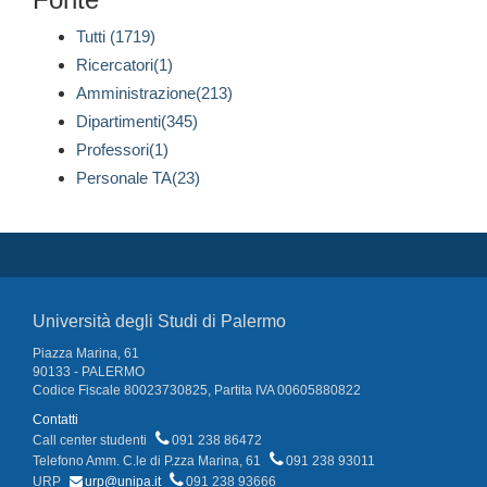
Tutti (1719)
Ricercatori(1)
Amministrazione(213)
Dipartimenti(345)
Professori(1)
Personale TA(23)
Università degli Studi di Palermo
Piazza Marina, 61
90133 - PALERMO
Codice Fiscale 80023730825, Partita IVA 00605880822
Contatti
Call center studenti
091 238 86472
Telefono Amm. C.le di P.zza Marina, 61
091 238 93011
URP
urp@unipa.it
091 238 93666