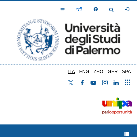
Salta
al
Toggle
Toggle
contenuto
Navigation
Navigation
principale
ITA
ENG
ZHO
GER
SPA