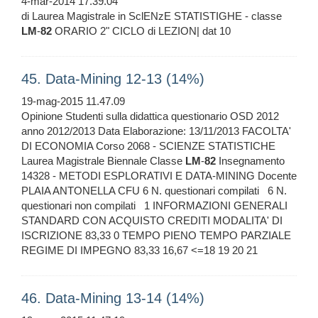
4-mar-2014 17.39.04
di Laurea Magistrale in SclENzE STATISTIGHE - classe
LM
-
82
ORARIO 2" CICLO di LEZION| dat 10
45. Data-Mining 12-13 (14%)
19-mag-2015 11.47.09
Opinione Studenti sulla didattica questionario OSD 2012
anno 2012/2013 Data Elaborazione: 13/11/2013 FACOLTA'
DI ECONOMIA Corso 2068 - SCIENZE STATISTICHE
Laurea Magistrale Biennale Classe
LM
-
82
Insegnamento
14328 - METODI ESPLORATIVI E DATA-MINING Docente
PLAIA ANTONELLA CFU 6 N. questionari compilati 6 N.
questionari non compilati 1 INFORMAZIONI GENERALI
STANDARD CON ACQUISTO CREDITI MODALITA' DI
ISCRIZIONE 83,33 0 TEMPO PIENO TEMPO PARZIALE
REGIME DI IMPEGNO 83,33 16,67 <=18 19 20 21
46. Data-Mining 13-14 (14%)