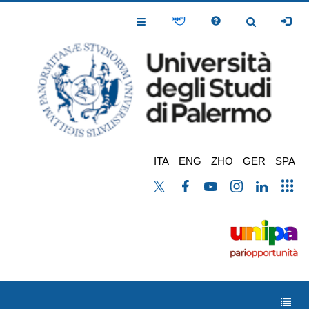
Salta
al
Toggle
Toggle
contenuto
Navigation
Navigation
principale
ITA
ENG
ZHO
GER
SPA