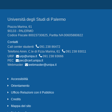
Università degli Studi di Palermo
Piazza Marina, 61
90133 - PALERMO
Codice Fiscale 80023730825, Partita IVA 00605880822
Contatti
Call center studenti
091 238 86472
Telefono Amm. C.le di P.zza Marina, 61
091 238 93011
URP
urp@unipa.it
091 238 93666
PEC
pec@cert.unipa.it
Webmaster
webmaster@unipa.it
Accessibilità
Orientamento
Ufficio Relazioni con il Pubblico
Credits
Mappa del sito