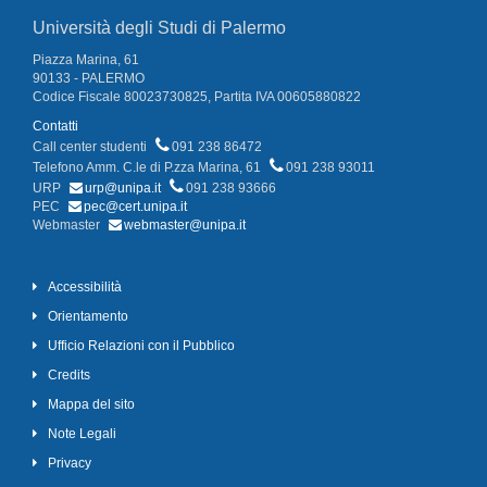
Università degli Studi di Palermo
Piazza Marina, 61
90133 - PALERMO
Codice Fiscale 80023730825, Partita IVA 00605880822
Contatti
Call center studenti
091 238 86472
Telefono Amm. C.le di P.zza Marina, 61
091 238 93011
URP
urp@unipa.it
091 238 93666
PEC
pec@cert.unipa.it
Webmaster
webmaster@unipa.it
Accessibilità
Orientamento
Ufficio Relazioni con il Pubblico
Credits
Mappa del sito
Note Legali
Privacy