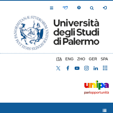
Salta
al
Toggle
Toggle
contenuto
Navigation
Navigation
principale
ITA
ENG
ZHO
GER
SPA