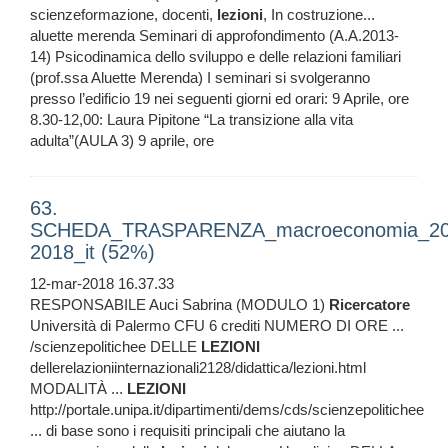
scienzeformazione, docenti,
lezioni
, In costruzione...
aluette merenda Seminari di approfondimento (A.A.2013-
14) Psicodinamica dello sviluppo e delle relazioni familiari
(prof.ssa Aluette Merenda) I seminari si svolgeranno
presso l’edificio 19 nei seguenti giorni ed orari: 9 Aprile, ore
8.30-12,00: Laura Pipitone “La transizione alla vita
adulta”(AULA 3) 9 aprile, ore
63.
SCHEDA_TRASPARENZA_macroeconomia_20
2018_it (52%)
12-mar-2018 16.37.33
RESPONSABILE Auci Sabrina (MODULO 1)
Ricercatore
Università di Palermo CFU 6 crediti NUMERO DI ORE ...
/scienzepolitichee DELLE
LEZIONI
dellerelazioniinternazionali2128/didattica/lezioni.html
MODALITÀ ...
LEZIONI
http://portale.unipa.it/dipartimenti/dems/cds/scienzepolitichee
... di base sono i requisiti principali che aiutano la