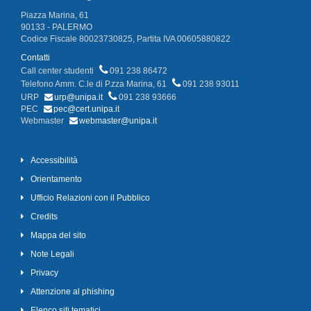
Piazza Marina, 61
90133 - PALERMO
Codice Fiscale 80023730825, Partita IVA 00605880822
Contatti
Call center studenti
091 238 86472
Telefono Amm. C.le di P.zza Marina, 61
091 238 93011
URP
urp@unipa.it
091 238 93666
PEC
pec@cert.unipa.it
Webmaster
webmaster@unipa.it
Accessibilità
Orientamento
Ufficio Relazioni con il Pubblico
Credits
Mappa del sito
Note Legali
Privacy
Attenzione al phishing
Elenco siti tematici