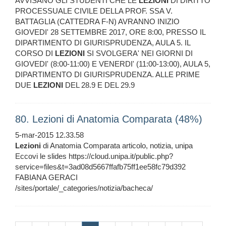
AVVISANO GLI STUDENTI CHE LE
LEZIONI
DI DIRITTO
PROCESSUALE CIVILE DELLA PROF. SSA V.
BATTAGLIA (CATTEDRA F-N) AVRANNO INIZIO
GIOVEDI' 28 SETTEMBRE 2017, ORE 8:00, PRESSO IL
DIPARTIMENTO DI GIURISPRUDENZA, AULA 5. IL
CORSO DI
LEZIONI
SI SVOLGERA' NEI GIORNI DI
GIOVEDI' (8:00-11:00) E VENERDI' (11:00-13:00), AULA 5,
DIPARTIMENTO DI GIURISPRUDENZA. ALLE PRIME
DUE
LEZIONI
DEL 28.9 E DEL 29.9
80. Lezioni di Anatomia Comparata (48%)
5-mar-2015 12.33.58
Lezioni
di Anatomia Comparata articolo, notizia, unipa
Eccovi le slides https://cloud.unipa.it/public.php?
service=files&t=3ad08d5667ffafb75ff1ee58fc79d392
FABIANA GERACI
/sites/portale/_categories/notizia/bacheca/