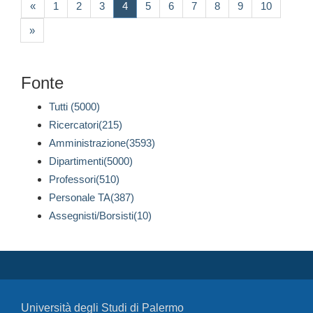
(current)
«
1
2
3
4
5
6
7
8
9
10
»
Fonte
Tutti (5000)
Ricercatori(215)
Amministrazione(3593)
Dipartimenti(5000)
Professori(510)
Personale TA(387)
Assegnisti/Borsisti(10)
Università degli Studi di Palermo