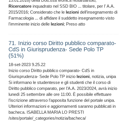
15.01.2016) della Dott.ssa Monica Notarbartolo,
Ricercatore
inquadrato nel SSD BIO ... titolare, per l' A.A.
2015/2016; Considerato che le
lezioni
dell’insegnamento di
Farmacologia ... di affidare il suddetto insegnamento visto
l'imminente inizio delle
lezioni
; Preso atto
71. Inizio corso Diritto pubblico comparato-
CdS in Giurisprudenza- Sede Polo TP
(51%)
18-set-2023 9.25.22
Inizio corso Diritto pubblico comparato- CdS in
Giurisprudenza- Sede Polo TP inizio
lezioni
, notizia, unipa
Si informano le studentesse e gli studenti che il corso di
Diritto pubblico comparato, per l’A.A. 2023/2024, avrà inizio
lunedì 25 settembre alle ore 11:00. È possibile effettuare
l’iscrizione attraverso l’apposita funzione del portale unipa.
Ulteriori informazioni e aggiornamenti saranno pubblicati in
bacheca. ISABELLA MARIA LO PRESTI
/sites/portale/_categories/notizia/bacheca/