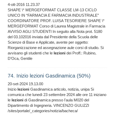
4-ott-2016 11.23.37
SHAPE \* MERGEFORMAT CLASSE LM-13 CICLO
UNICO IN “FARMACIA E FARMACIA INDUSTRIALE”
COORDINATORE PROF. LUISA TESORIERE SHAPE \*
MERGEFORMAT Corso di Laurea Magistrale in Farmacia
AVVISO AGLI STUDENTI In seguito alla Nota prot. 5180
del 03.102016 inviata dal Presidente della Scuola delle
Scienze di Base e Applicate, avente per oggetto:
Riorganizzazione ed assegnazione aule corsi di studio. Si
avvisano gli studenti che le
lezioni
dei Proff.: Rubino,
D’Oca, Gentile
74. Inizio lezioni Gasdinamica (50%)
20-set-2024 19.13.00
Inizio
lezioni
Gasdinamica articolo, notizia, unipa Si
comunica che lunedì 23 settembre 2024 alle ore 11 iniziano
le
lezioni
di Gasdinamica presso l'aula M020 del
Dipartimento di Ingegneria. VINCENZO GULIZZI
/sites/portale/_categories/notizia/bacheca/