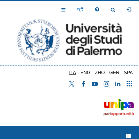
Salta
al
Toggle
Toggle
contenuto
Navigation
Navigation
principale
ITA
ENG
ZHO
GER
SPA