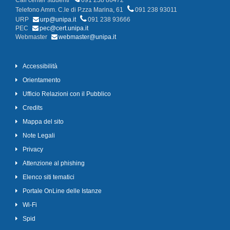
Call center studenti
091 238 86472
Telefono Amm. C.le di P.zza Marina, 61
091 238 93011
URP
urp@unipa.it
091 238 93666
PEC
pec@cert.unipa.it
Webmaster
webmaster@unipa.it
Accessibilità
Orientamento
Ufficio Relazioni con il Pubblico
Credits
Mappa del sito
Note Legali
Privacy
Attenzione al phishing
Elenco siti tematici
Portale OnLine delle Istanze
Wi-Fi
Spid