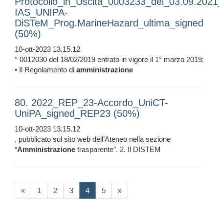
Protocollo_in_Uscita_0003233_del_03.09.202
IAS_UNIPA-
DiSTeM_Prog.MarineHazard_ultima_signed
(50%)
10-ott-2023 13.15.12
° 0012030 del 18/02/2019 entrato in vigore il 1° marzo 2019;
• Il Regolamento di
amministrazione
80. 2022_REP_23-Accordo_UniCT-
UniPA_signed_REP23 (50%)
10-ott-2023 13.15.12
, pubblicato sul sito web dell’Ateneo nella sezione
“
Amministrazione
trasparente”. 2. Il DISTEM
(current)
«
1
2
3
4
5
»