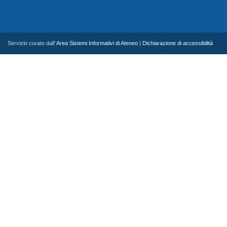
Servizio curato dall'
Area Sistemi Informativi di Ateneo
|
Dichiarazione di accessibilità