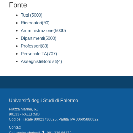
Fonte
Tutti (5000)
Ricercatori(90)
Amministrazione(5000)
Dipartimenti(5000)
Professori(83)
Personale TA(707)
Assegnisti/Borsisti(4)
Università degli Studi di Palermo
Piazza Marina, 61
90133 - PALERMO
Codice Fiscale 80023730825, Partita IVA 00605880822
Contatti