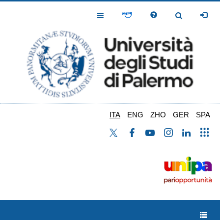
Salta
al
Toggle
Toggle
contenuto
Navigation
Navigation
principale
ITA
ENG
ZHO
GER
SPA