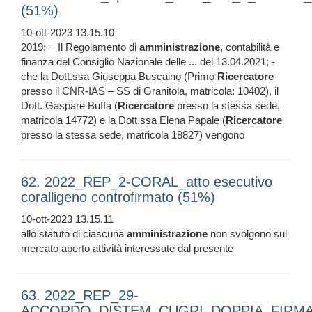
(51%)
10-ott-2023 13.15.10
2019; − Il Regolamento di
amministrazione
, contabilità e
finanza del Consiglio Nazionale delle ... del 13.04.2021; -
che la Dott.ssa Giuseppa Buscaino (Primo
Ricercatore
presso il CNR-IAS – SS di Granitola, matricola: 10402), il
Dott. Gaspare Buffa (
Ricercatore
presso la stessa sede,
matricola 14772) e la Dott.ssa Elena Papale (
Ricercatore
presso la stessa sede, matricola 18827) vengono
62. 2022_REP_2-CORAL_atto esecutivo
coralligeno controfirmato (51%)
10-ott-2023 13.15.11
allo statuto di ciascuna
amministrazione
non svolgono sul
mercato aperto attività interessate dal presente
63. 2022_REP_29-
ACCORDO_DISTEM_CUGRI_DOPPIA_FIRM