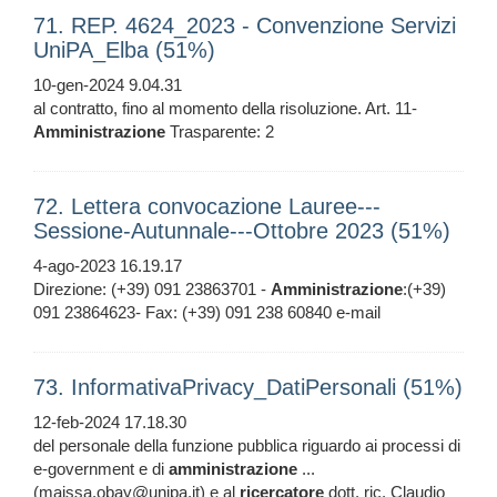
71. REP. 4624_2023 - Convenzione Servizi
UniPA_Elba (51%)
10-gen-2024 9.04.31
al contratto, fino al momento della risoluzione. Art. 11-
Amministrazione
Trasparente: 2
72. Lettera convocazione Lauree---
Sessione-Autunnale---Ottobre 2023 (51%)
4-ago-2023 16.19.17
Direzione: (+39) 091 23863701 -
Amministrazione
:(+39)
091 23864623- Fax: (+39) 091 238 60840 e-mail
73. InformativaPrivacy_DatiPersonali (51%)
12-feb-2024 17.18.30
del personale della funzione pubblica riguardo ai processi di
e-government e di
amministrazione
...
(maissa.obay@unipa.it) e al
ricercatore
dott. ric. Claudio