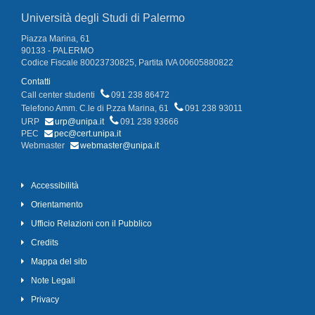
Università degli Studi di Palermo
Piazza Marina, 61
90133 - PALERMO
Codice Fiscale 80023730825, Partita IVA 00605880822
Contatti
Call center studenti
091 238 86472
Telefono Amm. C.le di P.zza Marina, 61
091 238 93011
URP
urp@unipa.it
091 238 93666
PEC
pec@cert.unipa.it
Webmaster
webmaster@unipa.it
Accessibilità
Orientamento
Ufficio Relazioni con il Pubblico
Credits
Mappa del sito
Note Legali
Privacy