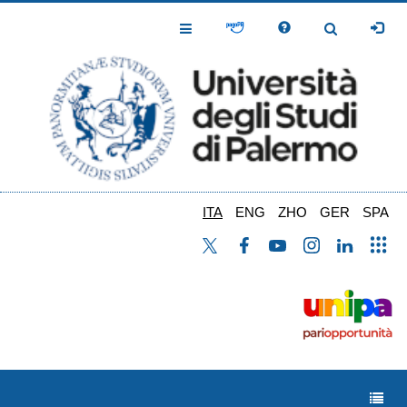
Salta
al
Toggle
Toggle
contenuto
Navigation
Navigation
principale
ITA
ENG
ZHO
GER
SPA