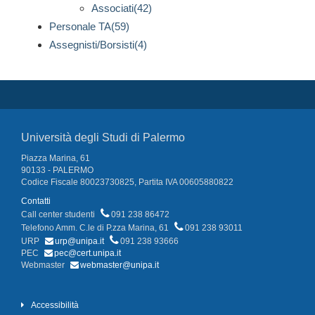
Associati(42)
Personale TA(59)
Assegnisti/Borsisti(4)
Università degli Studi di Palermo
Piazza Marina, 61
90133 - PALERMO
Codice Fiscale 80023730825, Partita IVA 00605880822
Contatti
Call center studenti
091 238 86472
Telefono Amm. C.le di P.zza Marina, 61
091 238 93011
URP
urp@unipa.it
091 238 93666
PEC
pec@cert.unipa.it
Webmaster
webmaster@unipa.it
Accessibilità