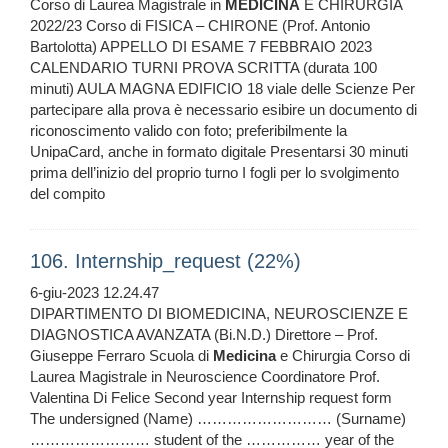
Corso di Laurea Magistrale in
MEDICINA
E CHIRURGIA
2022/23 Corso di FISICA – CHIRONE (Prof. Antonio
Bartolotta) APPELLO DI ESAME 7 FEBBRAIO 2023
CALENDARIO TURNI PROVA SCRITTA (durata 100
minuti) AULA MAGNA EDIFICIO 18 viale delle Scienze Per
partecipare alla prova è necessario esibire un documento di
riconoscimento valido con foto; preferibilmente la
UnipaCard, anche in formato digitale Presentarsi 30 minuti
prima dell’inizio del proprio turno I fogli per lo svolgimento
del compito
106. Internship_request (22%)
6-giu-2023 12.24.47
DIPARTIMENTO DI BIOMEDICINA, NEUROSCIENZE E
DIAGNOSTICA AVANZATA (Bi.N.D.) Direttore – Prof.
Giuseppe Ferraro Scuola di
Medicina
e Chirurgia Corso di
Laurea Magistrale in Neuroscience Coordinatore Prof.
Valentina Di Felice Second year Internship request form
The undersigned (Name) ……………………… (Surname)
…………………… student of the …………… year of the