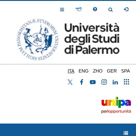
Salta
al
Toggle
Toggle
contenuto
Navigation
Navigation
principale
ITA
ENG
ZHO
GER
SPA