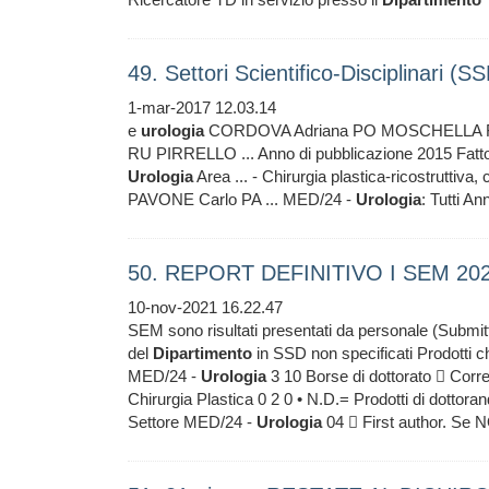
49. Settori Scientifico-Disciplinari (
1-mar-2017 12.03.14
e
urologia
CORDOVA Adriana PO MOSCHELLA Fr
RU PIRRELLO ... Anno di pubblicazione 2015 Fa
Urologia
Area ... - Chirurgia plastica-ricostruttiva,
PAVONE Carlo PA ... MED/24 -
Urologia
: Tutti A
50. REPORT DEFINITIVO I SEM 20
10-nov-2021 16.22.47
SEM sono risultati presentati da personale (Submitt
del
Dipartimento
in SSD non specificati Prodotti che
MED/24 -
Urologia
3 10 Borse di dottorato  Corr
Chirurgia Plastica 0 2 0 • N.D.= Prodotti di dottoran
Settore MED/24 -
Urologia
04  First author. Se 