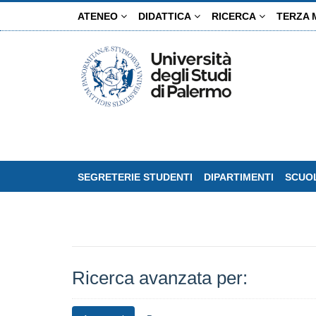
Salta
ATENEO
DIDATTICA
RICERCA
TERZA 
al
contenuto
principale
SEGRETERIE STUDENTI
DIPARTIMENTI
SCUOL
Ricerca avanzata per: