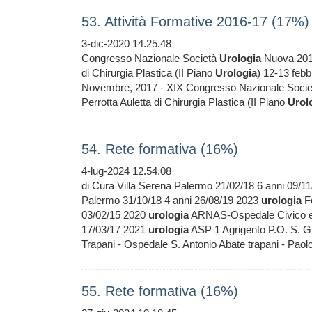
53. Attività Formative 2016-17 (17%)
3-dic-2020 14.25.48
Congresso Nazionale Società
Urologia
Nuova 2017
di Chirurgia Plastica (II Piano
Urologia
) 12-13 feb
Novembre, 2017 - XIX Congresso Nazionale Soci
Perrotta Auletta di Chirurgia Plastica (II Piano
Urol
54. Rete formativa (16%)
4-lug-2024 12.54.08
di Cura Villa Serena Palermo 21/02/18 6 anni 09/1
Palermo 31/10/18 4 anni 26/08/19 2023
urologia
Fo
03/02/15 2020
urologia
ARNAS-Ospedale Civico e Be
17/03/17 2021
urologia
ASP 1 Agrigento P.O. S. Gi
Trapani - Ospedale S. Antonio Abate trapani - Paol
55. Rete formativa (16%)