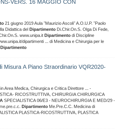
RONS-VERS. 16 MAGGIO CON
to
21 giugno 2019 Aula "Maurizio Ascoli" A.O.U.P. "Paolo
la Didattica del
Dipartimento
Di.Chir.On.S. Olga Di Fede,
Chir.On.S. www.unipa.it
Dipartimento
di Discipline
.unipa.it/dipartimenti ... di Medicina e Chirurgia per le
l
Dipartimento
di Misura A Piano Straordinario VQR2020-
 Area Medica, Chirurgica e Critica Direttore ... -
ASTICA- RICOSTRUTTIVA, CHIRURGIA CHIRURGICA
A
SPECIALISTICA 06/E3 - NEUROCHIRURGIA E MED/29 -
me.pre.c.c.
Dipartimento
Me.Pre.C.C. Medicina di
SPECIALISTICA PLASTICA-RICOSTRUTTIVA, PLASTICA