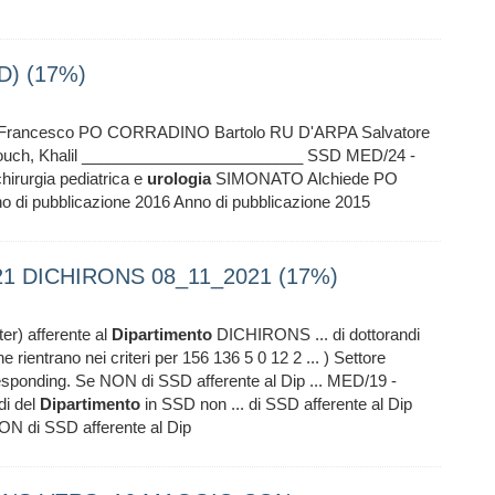
SSD) (17%)
ancesco PO CORRADINO Bartolo RU D'ARPA Salvatore
ttouch, Khalil _________________________ SSD MED/24 -
 chirurgia pediatrica e
urologia
SIMONATO Alchiede PO
nno di pubblicazione 2016 Anno di pubblicazione 2015
21 DICHIRONS 08_11_2021 (17%)
er) afferente al
Dipartimento
DICHIRONS ... di dottorandi
 rientrano nei criteri per 156 136 5 0 12 2 ... ) Settore
esponding. Se NON di SSD afferente al Dip ... MED/19 -
di del
Dipartimento
in SSD non ... di SSD afferente al Dip
NON di SSD afferente al Dip