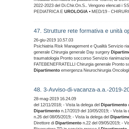
2022-2023 del Di.Chir.On.S.. Vengono elencati i S
PEDIATRICA E
UROLOGIA
▪ MED/19 - CHIRUR
47. Strutture rete formativa e unità 
26-giu-2019 10.57.03
Psichiatria Risk Management e Qualità Servizio ri
generale Chirurgia generale Day surgery
Dipartim
traumatologia Pronto soccorso Servizio rianimazio
FATEBENEFRATELLI Chirurgia generale Pronto soc
Dipartimento
emergenza Neurochirurgia Oncologia 
48. 3-Avviso-di-vacanza-a.a.-2019-20
28-mag-2019 16.24.09
del 12/11/2018; - Vista la delega del
Dipartimento
d
Dipartimento
n.17/2019 del 10/05/2019; - Vista la
n.26 del 08/05/2019; - Vista la delega del
Dipartim
Direttore di
Dipartimento
n.22 del 09/05/2019; - Vist
Ricercatore TD in servizio presso il
Dipartimento