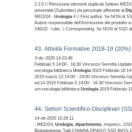
2 2,5  Rimozione elementi duplicati Settore MED/
presentati (Submitter) da personale afferente al
Di
MED/24 -
Urologia
4  First author. Se NON di SSD
Autore responsabile dell’immissione del prodotto 
240/10 - t.det.  Corresponding. Se NON di SSD af
43. Attività Formative 2018-19 (20%)
3-dic-2020 14.23.48
Febbraio 5 14:00 - 16:30 Vincenzo Serretta Update 
oncologia biblioteca
Urologia
2019 Febbraio 18 14-16
2019 marzo 12 14:00 - 19:00 Vincenzo Serretta Upd
ed.14 2019 Febbraio 5 14:00 - 16:30 Vincenzo Serre
uro-oncologia biblioteca
Urologia
2019 Febbraio 18
44. Settori Scientifico-Disciplinari (
14-ott-2025 10.28.11
, MED/24,
Urologia
,
dipartimento
, meprecc, SS
Bioingegneria: Tutti CHIARA DRAGO SSD BIOS-1