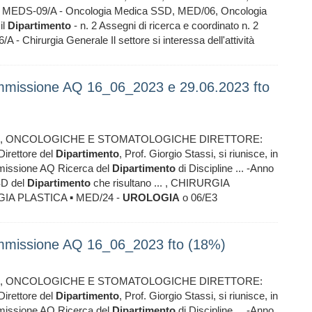
 MEDS-09/A - Oncologia Medica SSD, MED/06, Oncologia
il
Dipartimento
- n. 2 Assegni di ricerca e coordinato n. 2
 Chirurgia Generale Il settore si interessa dell'attività
mmissione AQ 16_06_2023 e 29.06.2023 fto
E, ONCOLOGICHE E STOMATOLOGICHE DIRETTORE:
irettore del
Dipartimento
, Prof. Giorgio Stassi, si riunisce, in
mmissione AQ Ricerca del
Dipartimento
di Discipline ... -Anno
SD del
Dipartimento
che risultano ... , CHIRURGIA
GIA PLASTICA ▪ MED/24 -
UROLOGIA
o 06/E3
ommissione AQ 16_06_2023 fto (18%)
E, ONCOLOGICHE E STOMATOLOGICHE DIRETTORE:
irettore del
Dipartimento
, Prof. Giorgio Stassi, si riunisce, in
mmissione AQ Ricerca del
Dipartimento
di Discipline ... -Anno