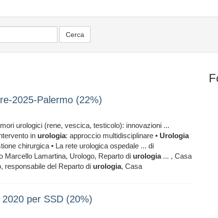
F
re-2025-Palermo (22%)
 urologici (rene, vescica, testicolo): innovazioni ...
intervento in
urologia
: approccio multidisciplinare •
Urologia
ione chirurgica • La rete urologica ospedale ... di
mo Marcello Lamartina, Urologo, Reparto di
urologia
... , Casa
, responsabile del Reparto di
urologia
, Casa
e 2020 per SSD (20%)