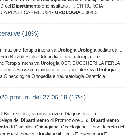
SD del
Dipartimento
che risultano ... , CHIRURGIA
GIA PLASTICA ▪ MED/24 -
UROLOGIA
o 06/E3
operative (18%)
animazione Terapia intensiva
Urologia
Urologia
pediatrica ...
ento
Rizzoli-Sicilia Ortopedia e traumatologia ... e
ne Terapia intensiva
Urologia
OSP. BUCCHERI LA FERLA
corso Servizio rianimazione Terapia intensiva
Urologia
...
Ginecologica Ortopedia e traumatologia Ostetricia
20-prot.-n.-del-27.05.19 (17%)
i Biomedicina, Neuroscienze e Diagnostica ... di
 delega del
Dipartimento
di Promozione ... di
Dipartimento
ento
di Discipline Chirurgiche, Oncologiche ... con decreto del
e le dichiarazioni di indisponibilità ... □ Ricercatore □