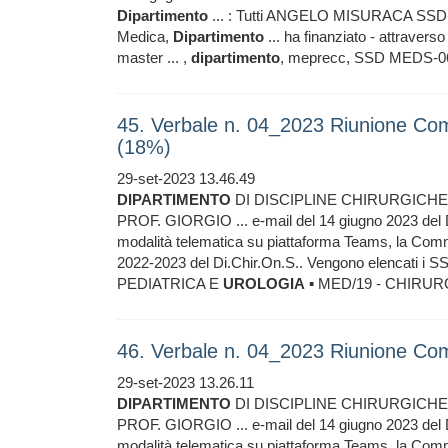
Dipartimento
... : Tutti ANGELO MISURACA SSD
Medica,
Dipartimento
... ha finanziato - attraverso 
master ... ,
dipartimento
, meprecc, SSD MEDS-06/A -
45. Verbale n. 04_2023 Riunione Co
(18%)
29-set-2023 13.46.49
DIPARTIMENTO
DI DISCIPLINE CHIRURGICH
PROF. GIORGIO ... e-mail del 14 giugno 2023 del D
modalità telematica su piattaforma Teams, la Co
2022-2023 del Di.Chir.On.S.. Vengono elencati i S
PEDIATRICA E
UROLOGIA
▪ MED/19 - CHIRUR
46. Verbale n. 04_2023 Riunione C
29-set-2023 13.26.11
DIPARTIMENTO
DI DISCIPLINE CHIRURGICH
PROF. GIORGIO ... e-mail del 14 giugno 2023 del D
modalità telematica su piattaforma Teams, la Co