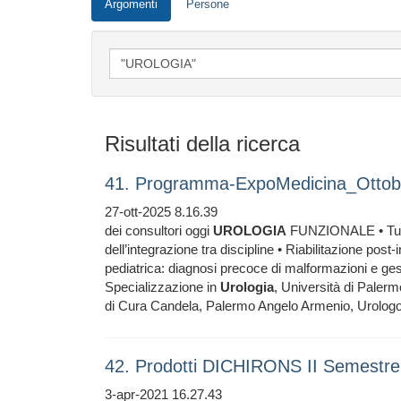
Argomenti
Persone
Risultati della ricerca
41. Programma-ExpoMedicina_Ottob
27-ott-2025 8.16.39
dei consultori oggi
UROLOGIA
FUNZIONALE • Tumori
dell’integrazione tra discipline • Riabilitazione post-
pediatrica: diagnosi precoce di malformazioni e gest
Specializzazione in
Urologia
, Università di Paler
di Cura Candela, Palermo Angelo Armenio, Urologo
42. Prodotti DICHIRONS II Semestr
3-apr-2021 16.27.43