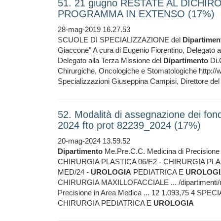
51. 21 giugno RESTATE AL DICHI
PROGRAMMA IN EXTENSO (17%)
28-mag-2019 16.27.53
SCUOLE DI SPECIALIZZAZIONE del
Dipartimen
Giaccone" A cura di Eugenio Fiorentino, Delegato al
Delegato alla Terza Missione del
Dipartimento
Di.
Chirurgiche, Oncologiche e Stomatologiche http://www
Specializzazioni Giuseppina Campisi, Direttore de
52. Modalità di assegnazione dei fon
2024 fto prot 82239_2024 (17%)
20-mag-2024 13.59.52
Dipartimento
Me.Pre.C.C. Medicina di Precisione in
CHIRURGIA PLASTICA 06/E2 - CHIRURGIA PL
MED/24 -
UROLOGIA
PEDIATRICA E
UROLOGI
CHIRURGIA MAXILLOFACCIALE ... /dipartimenti/
Precisione in Area Medica ... 12 1.093,75 4 
CHIRURGIA PEDIATRICA E
UROLOGIA