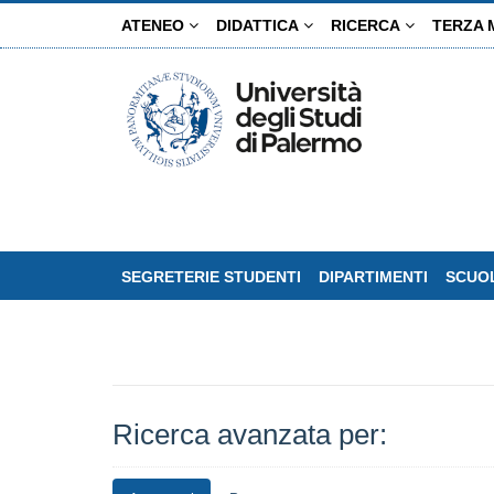
Salta
ATENEO
DIDATTICA
RICERCA
TERZA 
al
contenuto
principale
SEGRETERIE STUDENTI
DIPARTIMENTI
SCUOL
Ricerca avanzata per: