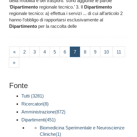
della mobilità e dei trasporti.’ sono aggiunte le parole
‘
Dipartimento
regionale tecnico.’ 3. Il
Dipartimento
regionale tecnico: a) effettua i servizi ... di cui all’articolo 2
hanno l’obbligo di rapportarsi esclusivamente al
Dipartimento
per la raccolta delle
(current)
«
2
3
4
5
6
7
8
9
10
11
»
Fonte
Tutti (3281)
Ricercatori(8)
Amministrazione(872)
Dipartimenti(451)
Biomedicina Sperimentale e Neuroscienze
Cliniche(1)