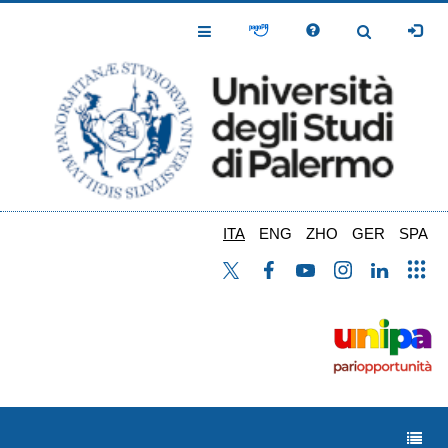
Salta
al
Toggle
Toggle
contenuto
Navigation
Navigation
principale
ITA
ENG
ZHO
GER
SPA