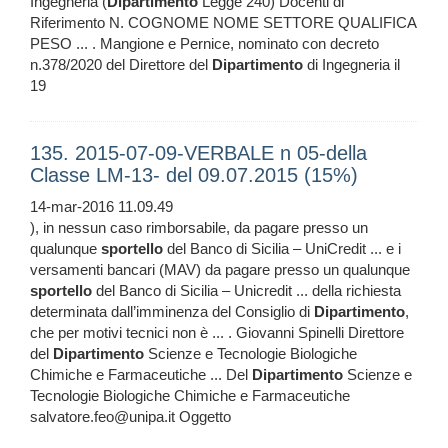
Ingegneria (
Dipartimento
Legge 240) Docenti di
Riferimento N. COGNOME NOME SETTORE QUALIFICA
PESO ... . Mangione e Pernice, nominato con decreto
n.378/2020 del Direttore del
Dipartimento
di Ingegneria il
19
135. 2015-07-09-VERBALE n 05-della
Classe LM-13- del 09.07.2015 (15%)
14-mar-2016 11.09.49
), in nessun caso rimborsabile, da pagare presso un
qualunque
sportello
del Banco di Sicilia – UniCredit ... e i
versamenti bancari (MAV) da pagare presso un qualunque
sportello
del Banco di Sicilia – Unicredit ... della richiesta
determinata dall’imminenza del Consiglio di
Dipartimento
,
che per motivi tecnici non è ... . Giovanni Spinelli Direttore
del
Dipartimento
Scienze e Tecnologie Biologiche
Chimiche e Farmaceutiche ... Del
Dipartimento
Scienze e
Tecnologie Biologiche Chimiche e Farmaceutiche
salvatore.feo@unipa.it Oggetto