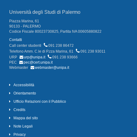
Università degli Studi di Palermo
Piazza Marina, 61
90133 - PALERMO
Codice Fiscale 80023730825, Partita IVA 00605880822
Contatti
Call center studenti
091 238 86472
Telefono Amm. C.le di P.zza Marina, 61
091 238 93011
URP
urp@unipa.it
091 238 93666
PEC
pec@cert.unipa.it
Webmaster
webmaster@unipa.it
Accessibilità
Orientamento
Ufficio Relazioni con il Pubblico
Credits
Mappa del sito
Note Legali
Privacy