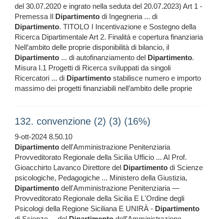
del 30.07.2020 e ingrato nella seduta del 20.07.2023) Art 1 -
Premessa Il
Dipartimento
di Ingegneria ... di
Dipartimento
. TITOLO I Incentivazione e Sostegno della
Ricerca Dipartimentale Art 2. Finalità e copertura finanziaria
Nell’ambito delle proprie disponibilità di bilancio, il
Dipartimento
... di autofinanziamento del
Dipartimento
.
Misura I.1 Progetti di Ricerca sviluppati da singoli
Ricercatori ... di
Dipartimento
stabilisce numero e importo
massimo dei progetti finanziabili nell’ambito delle proprie
132. convenzione (2) (3) (16%)
9-ott-2024 8.50.10
Dipartimento
dell'Amministrazione Penitenziaria
Provveditorato Regionale della Sicilia Ufficio ... Al Prof.
Gioacchirto Lavanco Direttore del
Dipartimento
di Scienze
psicologiche, Pedagogiche ... Ministero della Giustizia,
Dipartimento
dell'Amministrazione Penitenziaria —
Provveditorato Regionale della Sicilia E L'Ordine degli
Psicologi della Regione Siciliana E UNIRÀ -
Dipartimento
di Scienze ... del
Dipartimento
dell'Amministrazione