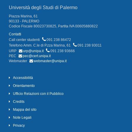
Università degli Studi di Palermo
Piazza Marina, 61
90133 - PALERMO
Codice Fiscale 80023730825, Partita IVA 00605880822
Contatti
Call center studenti
091 238 86472
Telefono Amm. C.le di P.zza Marina, 61
091 238 93011
URP
urp@unipa.it
091 238 93666
PEC
pec@cert.unipa.it
Webmaster
webmaster@unipa.it
Accessibilità
Orientamento
Ufficio Relazioni con il Pubblico
Credits
Mappa del sito
Note Legali
Privacy