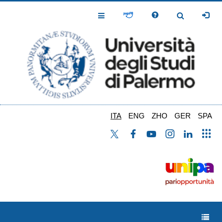
Salta
al
Toggle
Toggle
contenuto
Navigation
Navigation
principale
ITA
ENG
ZHO
GER
SPA