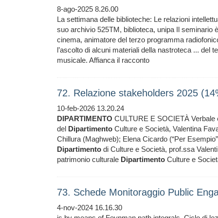
8-ago-2025 8.26.00
La settimana delle biblioteche: Le relazioni intellettua
suo archivio 525TM, biblioteca, unipa Il seminario è 
cinema, animatore del terzo programma radiofonic
l’ascolto di alcuni materiali della nastroteca ... de
musicale. Affianca il racconto
72. Relazione stakeholders 2025 (1
10-feb-2026 13.20.24
DIPARTIMENTO
CULTURE E SOCIETÀ Verbale consul
del
Dipartimento
Culture e Società, Valentina Fava
Chillura (Maghweb); Elena Cicardo (“Per Esempio”
Dipartimento
di Culture e Società, prof.ssa Valenti
patrimonio culturale
Dipartimento
Culture e Societ
73. Schede Monitoraggio Public En
4-nov-2024 16.16.30
is by means of Feynman path integrals. Ciclo di l