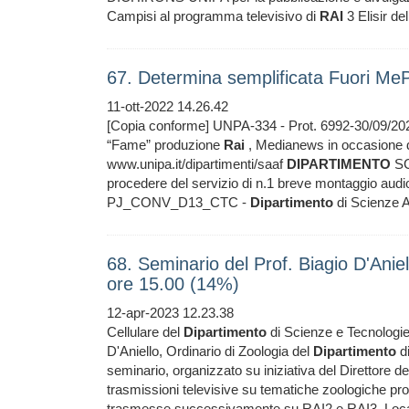
Campisi al programma televisivo di
RAI
3 Elisir de
67. Determina semplificata Fuori Me
11-ott-2022 14.26.42
[Copia conforme] UNPA-334 - Prot. 6992-30/09/2
“Fame” produzione
Rai
, Medianews in occasione del
www.unipa.it/dipartimenti/saaf
DIPARTIMENTO
SC
procedere del servizio di n.1 breve montaggio au
PJ_CONV_D13_CTC -
Dipartimento
di Scienze A
68. Seminario del Prof. Biagio D'Aniel
ore 15.00 (14%)
12-apr-2023 12.23.38
Cellulare del
Dipartimento
di Scienze e Tecnologi
D'Aniello, Ordinario di Zoologia del
Dipartimento
di
seminario, organizzato su iniziativa del Direttore d
trasmissioni televisive su tematiche zoologiche pr
trasmesse successivamente su RAI2 e RAI3. Lo