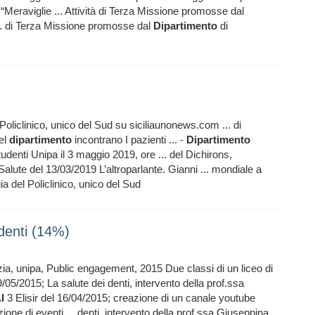
“Meraviglie ... Attività di Terza Missione promosse dal
 ... di Terza Missione promosse dal
Dipartimento
di
 Policlinico, unico del Sud su siciliaunonews.com ... di
del
dipartimento
incontrano I pazienti ... -
Dipartimento
tudenti Unipa il 3 maggio 2019, ore ... del Dichirons,
Salute del 13/03/2019 L’altroparlante. Gianni ... mondiale a
ia del Policlinico, unico del Sud
denti (14%)
ia, unipa, Public engagement, 2015 Due classi di un liceo di
/05/2015; La salute dei denti, intervento della prof.ssa
I
3 Elisir del 16/04/2015; creazione di un canale youtube
e di eventi ... denti, intervento della prof.ssa Giuseppina