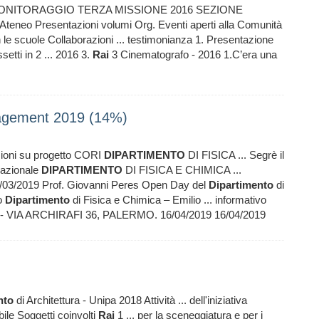
ONITORAGGIO TERZA MISSIONE 2016 SEZIONE
ve Ateneo Presentazioni volumi Org. Eventi aperti alla Comunità
n le scuole Collaborazioni ... testimonianza 1. Presentazione
etti in 2 ... 2016 3.
Rai
3 Cinematografo - 2016 1.C’era una
gagement 2019 (14%)
ezioni su progetto CORI
DIPARTIMENTO
DI FISICA ... Segrè il
nazionale
DIPARTIMENTO
DI FISICA E CHIMICA ...
9 20/03/2019 Prof. Giovanni Peres Open Day del
Dipartimento
di
vo
Dipartimento
di Fisica e Chimica – Emilio ... informativo
- VIA ARCHIRAFI 36, PALERMO. 16/04/2019 16/04/2019
nto
di Architettura - Unipa 2018 Attività ... dell'iniziativa
le Soggetti coinvolti
Rai
1 ... per la sceneggiatura e per i