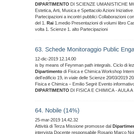
DIPARTIMENTO
DI SCIENZE UMANISTICHE M
Estetica, Arti, Musica e Spettacolo Azioni Iniziati
Partecipazioni a incontri pubblici Collaborazioni co
del 1.
Rai
1.medio Presentazioni di volumi libro Cass
volta 1. Scienze 1. alto Partecipazioni
63. Schede Monitoraggio Public En
12-dic-2019 12.14.00
is by means of Feynman path integrals. Ciclo di l
Dipartimento
di Fisica e Chimica Workshop Inter
dell'edificio 19, in viale delle Scienze 20/03/201
Fisica e Chimica – Emilio Segrè Evento informati
DIPARTIMENTO
DI FISICA E CHIMICA - AULA A 
64. Nobile (14%)
25-mar-2019 14.42.32
Attività di Terza Missione promosse dal
Dipartime
intervista Docente responsabile Rosario Marco Nobi