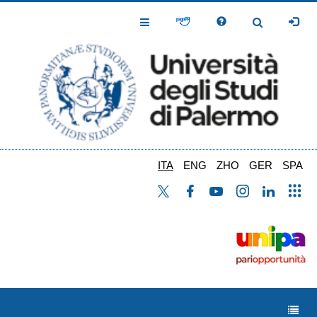
Salta
al
Toggle
Toggle
contenuto
Navigation
Navigation
principale
ITA
ENG
ZHO
GER
SPA