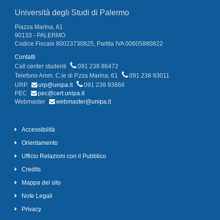
Università degli Studi di Palermo
Piazza Marina, 61
90133 - PALERMO
Codice Fiscale 80023730825, Partita IVA 00605880822
Contatti
Call center studenti
091 238 86472
Telefono Amm. C.le di P.zza Marina, 61
091 238 93011
URP
urp@unipa.it
091 238 93666
PEC
pec@cert.unipa.it
Webmaster
webmaster@unipa.it
Accessibilità
Orientamento
Ufficio Relazioni con il Pubblico
Credits
Mappa del sito
Note Legali
Privacy