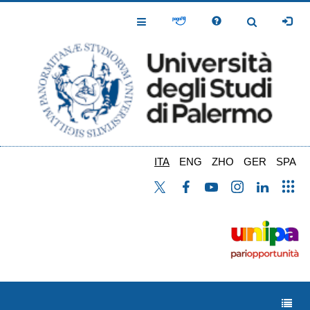
Salta
al
Toggle
Toggle
contenuto
Navigation
Navigation
principale
ITA
ENG
ZHO
GER
SPA