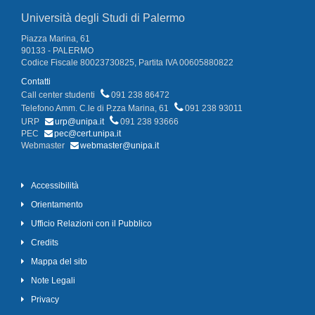
Università degli Studi di Palermo
Piazza Marina, 61
90133 - PALERMO
Codice Fiscale 80023730825, Partita IVA 00605880822
Contatti
Call center studenti
091 238 86472
Telefono Amm. C.le di P.zza Marina, 61
091 238 93011
URP
urp@unipa.it
091 238 93666
PEC
pec@cert.unipa.it
Webmaster
webmaster@unipa.it
Accessibilità
Orientamento
Ufficio Relazioni con il Pubblico
Credits
Mappa del sito
Note Legali
Privacy