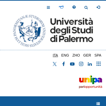
Salta
al
Toggle
Toggle
contenuto
Navigation
Navigation
principale
ITA
ENG
ZHO
GER
SPA