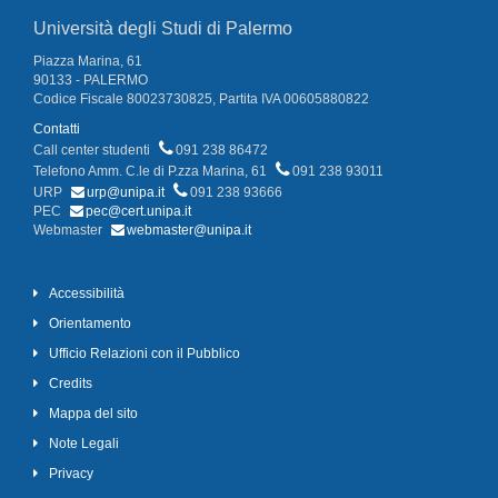
Università degli Studi di Palermo
Piazza Marina, 61
90133 - PALERMO
Codice Fiscale 80023730825, Partita IVA 00605880822
Contatti
Call center studenti
091 238 86472
Telefono Amm. C.le di P.zza Marina, 61
091 238 93011
URP
urp@unipa.it
091 238 93666
PEC
pec@cert.unipa.it
Webmaster
webmaster@unipa.it
Accessibilità
Orientamento
Ufficio Relazioni con il Pubblico
Credits
Mappa del sito
Note Legali
Privacy