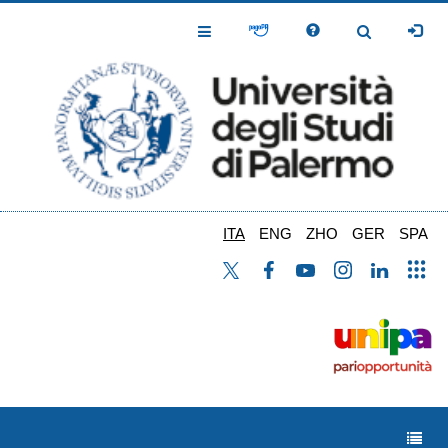
Salta
al
Toggle
Toggle
contenuto
Navigation
Navigation
principale
ITA
ENG
ZHO
GER
SPA