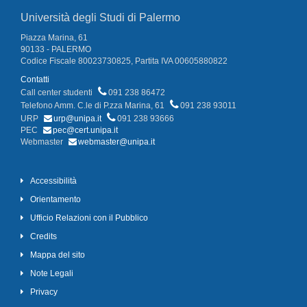
Università degli Studi di Palermo
Piazza Marina, 61
90133 - PALERMO
Codice Fiscale 80023730825, Partita IVA 00605880822
Contatti
Call center studenti
091 238 86472
Telefono Amm. C.le di P.zza Marina, 61
091 238 93011
URP
urp@unipa.it
091 238 93666
PEC
pec@cert.unipa.it
Webmaster
webmaster@unipa.it
Accessibilità
Orientamento
Ufficio Relazioni con il Pubblico
Credits
Mappa del sito
Note Legali
Privacy