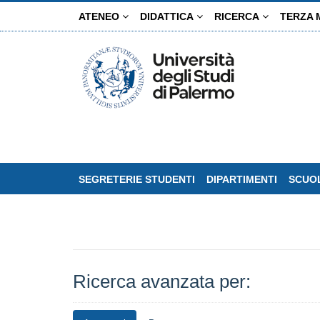
Salta
ATENEO
DIDATTICA
RICERCA
TERZA 
al
contenuto
principale
SEGRETERIE STUDENTI
DIPARTIMENTI
SCUOL
Ricerca avanzata per: