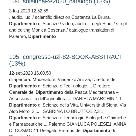
104. solelunaPA2020_catalogo (13%)
3-lug-2020 12.52.59
, audio, luci / scientific direction Costanza La Bruna,
Dipartimento
di Scienze / video, audio ... degli Studi / script
and editing Monica Cosenza / catalogue translation di
Palermo,
Dipartimento
105. congresso-uzi-82-BOOK-ABSTRACT
(13%)
12-set-2023 16.00.50
di apertura: Moderatore: Vincenzo Arizza, Direttore del
Dipartimento
di Scienze e Tec- nologie ... Direttore
Generale del
Dipartimento
della Pesca Mediterranea –
Assessora- to dell’agricoltura ... DANIELA MARCHINI1 1
Dipartimento
di Scienze della Vita, Università di Siena, Via
Aldo Moro, 2 ... , SABRINA LO BRUTTO1,2,3 1
Dipartimento
di Scienze e Tecnologie Biologiche Chimiche
e Farmaceutiche ... Palermo GIANLUCA POLESE1, ANNA
DI COSMO2 1 Delegato Ersmus del
Dipartimento
di