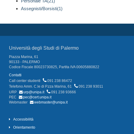
Personale TA(21)
Assegnisti/Borsisti(1)
Università degli Studi di Palermo
Piazza Marina, 61
90133 - PALERMO
Codice Fiscale 80023730825, Partita IVA 00605880822
Contatti
Call center studenti
091 238 86472
Telefono Amm. C.le di P.zza Marina, 61
091 238 93011
URP
urp@unipa.it
091 238 93666
PEC
pec@cert.unipa.it
Webmaster
webmaster@unipa.it
Accessibilità
Orientamento