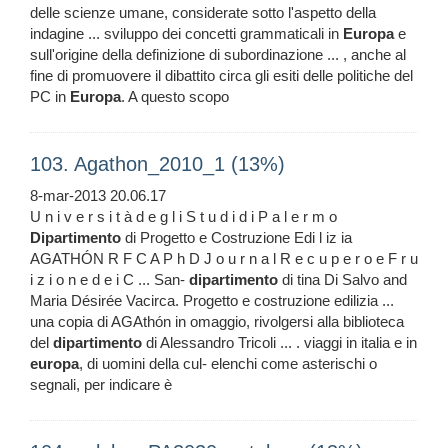
delle scienze umane, considerate sotto l'aspetto della
indagine ... sviluppo dei concetti grammaticali in
Europa
e
sull'origine della definizione di subordinazione ... , anche al
fine di promuovere il dibattito circa gli esiti delle politiche del
PC in
Europa
. A questo scopo
103. Agathon_2010_1 (13%)
8-mar-2013 20.06.17
U n i v e r s i t à d e g l i S t u d i d i P a l e r m o
Dipartimento
di Progetto e Costruzione Edi l iz ia
AGATHÓN R F C A P h D J o u r n a l R e c u p e r o e F r u
i z i o n e d e i C ... San-
dipartimento
di tina Di Salvo and
Maria Désirée Vacirca. Progetto e costruzione edilizia ...
una copia di AGAthón in omaggio, rivolgersi alla biblioteca
del
dipartimento
di Alessandro Tricoli ... . viaggi in italia e in
europa
, di uomini della cul- elenchi come asterischi o
segnali, per indicare è