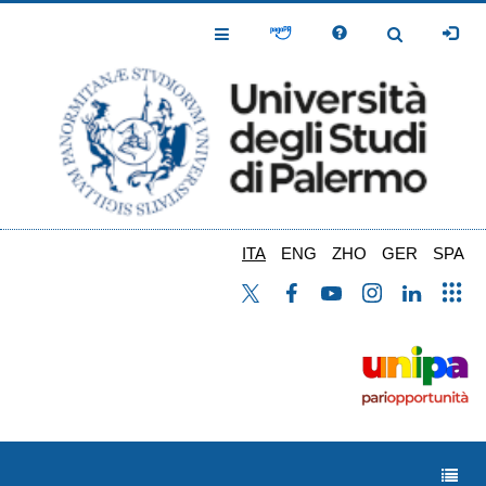
Salta
al
Toggle
Toggle
contenuto
Navigation
Navigation
principale
ITA
ENG
ZHO
GER
SPA