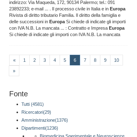
indirizzo: Via Maqueda, 172, 90134 Palermo; tel.: 091
23892233; e-mail ... . Il processo civile in Italia e in
Europa
Rivista di diritto tributario Familia. Il diritto della famiglia e
delle successioni in
Europa
Si chiede di indicate gli importi
con IVA N.B. La mancata ... : Contratto e Impresa
Europa
Si chiede di indicate gli importi con IVA N.B. La mancata
(current)
«
1
2
3
4
5
6
7
8
9
10
»
Fonte
Tutti (4581)
Ricercatori(29)
Amministrazione(1376)
Dipartimenti(1236)
Biomedicina Sperimentale e Neuroscienze