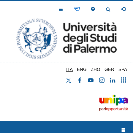
Salta
al
Toggle
Toggle
contenuto
Navigation
Navigation
principale
ITA
ENG
ZHO
GER
SPA