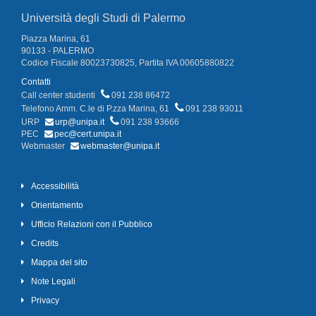
Università degli Studi di Palermo
Piazza Marina, 61
90133 - PALERMO
Codice Fiscale 80023730825, Partita IVA 00605880822
Contatti
Call center studenti
091 238 86472
Telefono Amm. C.le di P.zza Marina, 61
091 238 93011
URP
urp@unipa.it
091 238 93666
PEC
pec@cert.unipa.it
Webmaster
webmaster@unipa.it
Accessibilità
Orientamento
Ufficio Relazioni con il Pubblico
Credits
Mappa del sito
Note Legali
Privacy