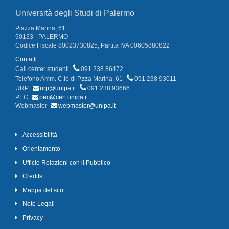
Università degli Studi di Palermo
Piazza Marina, 61
90133 - PALERMO
Codice Fiscale 80023730825, Partita IVA 00605880822
Contatti
Call center studenti
091 238 86472
Telefono Amm. C.le di P.zza Marina, 61
091 238 93011
URP
urp@unipa.it
091 238 93666
PEC
pec@cert.unipa.it
Webmaster
webmaster@unipa.it
Accessibilità
Orientamento
Ufficio Relazioni con il Pubblico
Credits
Mappa del sito
Note Legali
Privacy