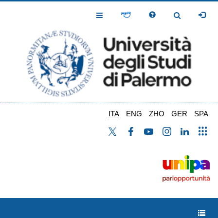
Salta
al
Toggle
Toggle
contenuto
Navigation
Navigation
principale
ITA
ENG
ZHO
GER
SPA