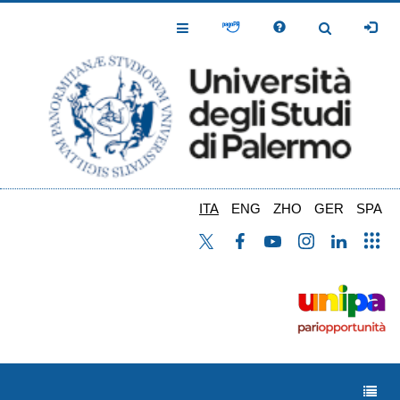
Salta
al
Toggle
Toggle
contenuto
Navigation
Navigation
principale
ITA
ENG
ZHO
GER
SPA