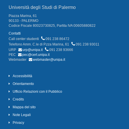
Università degli Studi di Palermo
Piazza Marina, 61
90133 - PALERMO
Codice Fiscale 80023730825, Partita IVA 00605880822
Contatti
Call center studenti
091 238 86472
Telefono Amm. C.le di P.zza Marina, 61
091 238 93011
URP
urp@unipa.it
091 238 93666
PEC
pec@cert.unipa.it
Webmaster
webmaster@unipa.it
Accessibilità
Orientamento
Ufficio Relazioni con il Pubblico
Credits
Mappa del sito
Note Legali
Privacy