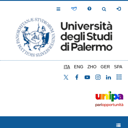
Salta
al
Toggle
Toggle
contenuto
Navigation
Navigation
principale
ITA
ENG
ZHO
GER
SPA