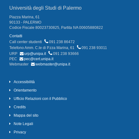
Università degli Studi di Palermo
Piazza Marina, 61
90133 - PALERMO
Codice Fiscale 80023730825, Partita IVA 00605880822
Contatti
Call center studenti
091 238 86472
Telefono Amm. C.le di P.zza Marina, 61
091 238 93011
URP
urp@unipa.it
091 238 93666
PEC
pec@cert.unipa.it
Webmaster
webmaster@unipa.it
Accessibilità
Orientamento
Ufficio Relazioni con il Pubblico
Credits
Mappa del sito
Note Legali
Privacy