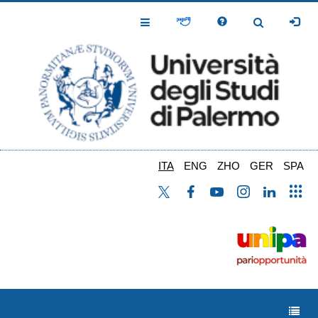
Salta
al
Toggle
Toggle
contenuto
Navigation
Navigation
principale
ITA
ENG
ZHO
GER
SPA