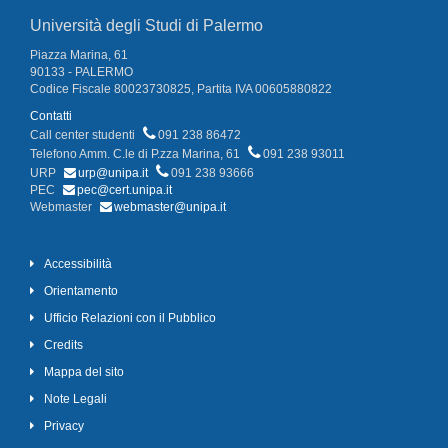
Università degli Studi di Palermo
Piazza Marina, 61
90133 - PALERMO
Codice Fiscale 80023730825, Partita IVA 00605880822
Contatti
Call center studenti
091 238 86472
Telefono Amm. C.le di P.zza Marina, 61
091 238 93011
URP
urp@unipa.it
091 238 93666
PEC
pec@cert.unipa.it
Webmaster
webmaster@unipa.it
Accessibilità
Orientamento
Ufficio Relazioni con il Pubblico
Credits
Mappa del sito
Note Legali
Privacy