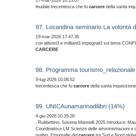
17-mar-2026 10.19.07
feudale trecentesca che fu
carcere
della santa inq
97. Locandina seminario La volontà 
19-mar-2026 17.47.35
con attivist3 e militant3 impegnat3 sul tema 
CARCERE
98. Programma tourismo_relazional
9-lug-2026 10.08.52
trecentesca che fu
carcere
della santa inquisizione
99. UNICAunamarinadilibri (14%)
4-giu-2026 10.39.26
, Rubbettino, Soveria Mannelli 2025 Introduce: M
Coordinatrice LM Scienze delle amministrazioni e
matter. Etnografie del
carcere
tra Sud e Nord globa