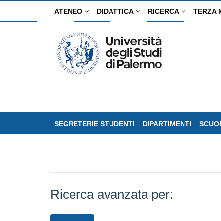
Salta
ATENEO
DIDATTICA
RICERCA
TERZA 
al
contenuto
principale
SEGRETERIE STUDENTI
DIPARTIMENTI
SCUOL
Ricerca avanzata per: