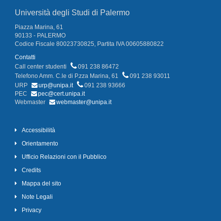
Università degli Studi di Palermo
Piazza Marina, 61
90133 - PALERMO
Codice Fiscale 80023730825, Partita IVA 00605880822
Contatti
Call center studenti
091 238 86472
Telefono Amm. C.le di P.zza Marina, 61
091 238 93011
URP
urp@unipa.it
091 238 93666
PEC
pec@cert.unipa.it
Webmaster
webmaster@unipa.it
Accessibilità
Orientamento
Ufficio Relazioni con il Pubblico
Credits
Mappa del sito
Note Legali
Privacy