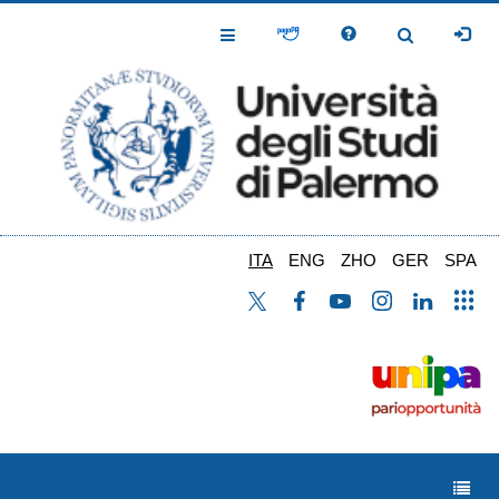
Salta
al
Toggle
Toggle
contenuto
Navigation
Navigation
principale
ITA
ENG
ZHO
GER
SPA