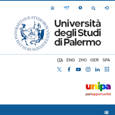
Salta
al
Toggle
Toggle
contenuto
Navigation
Navigation
principale
ITA
ENG
ZHO
GER
SPA