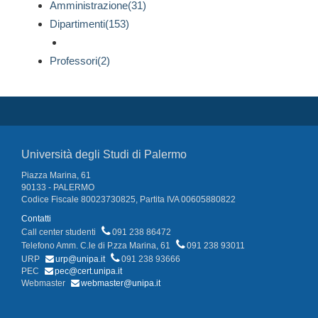
Amministrazione(31)
Dipartimenti(153)
Professori(2)
Università degli Studi di Palermo
Piazza Marina, 61
90133 - PALERMO
Codice Fiscale 80023730825, Partita IVA 00605880822
Contatti
Call center studenti
091 238 86472
Telefono Amm. C.le di P.zza Marina, 61
091 238 93011
URP
urp@unipa.it
091 238 93666
PEC
pec@cert.unipa.it
Webmaster
webmaster@unipa.it