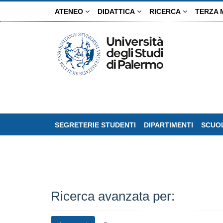
Salta
ATENEO
DIDATTICA
RICERCA
TERZA 
al
contenuto
principale
SEGRETERIE STUDENTI
DIPARTIMENTI
SCUOL
Ricerca avanzata per: