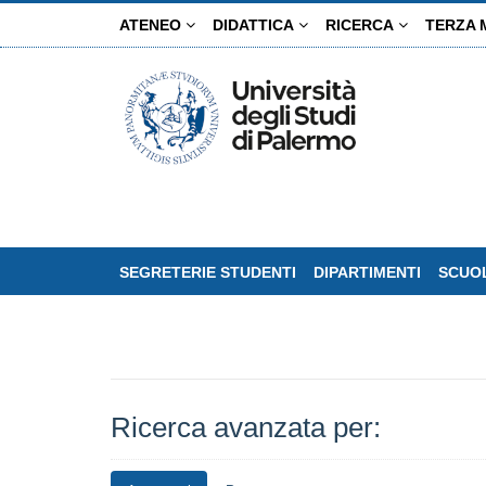
Salta
ATENEO
DIDATTICA
RICERCA
TERZA 
al
contenuto
principale
SEGRETERIE STUDENTI
DIPARTIMENTI
SCUOL
Ricerca avanzata per: