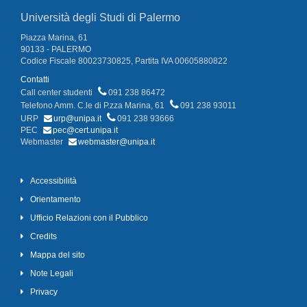
Università degli Studi di Palermo
Piazza Marina, 61
90133 - PALERMO
Codice Fiscale 80023730825, Partita IVA 00605880822
Contatti
Call center studenti
091 238 86472
Telefono Amm. C.le di P.zza Marina, 61
091 238 93011
URP
urp@unipa.it
091 238 93666
PEC
pec@cert.unipa.it
Webmaster
webmaster@unipa.it
Accessibilità
Orientamento
Ufficio Relazioni con il Pubblico
Credits
Mappa del sito
Note Legali
Privacy