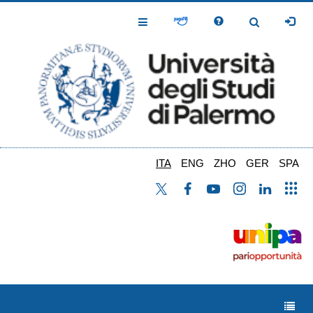
Salta
al
Toggle
Toggle
contenuto
Navigation
Navigation
principale
ITA
ENG
ZHO
GER
SPA