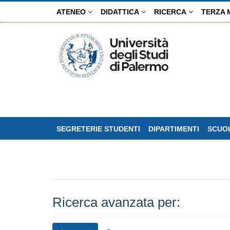
Salta
ATENEO
DIDATTICA
RICERCA
TERZA 
al
contenuto
principale
SEGRETERIE STUDENTI
DIPARTIMENTI
SCUOL
Ricerca avanzata per: