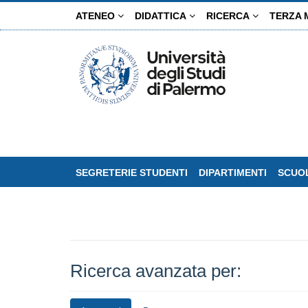
Salta
ATENEO
DIDATTICA
RICERCA
TERZA 
al
contenuto
principale
SEGRETERIE STUDENTI
DIPARTIMENTI
SCUOL
Ricerca avanzata per: