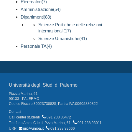
Ricercatori(7)
Amministrazione(54)
Dipartimenti(88)
Scienze Politiche e delle relazioni
internazionali(17)
Scienze Umanistiche(41)
Personale TA(4)
Università degli Studi di Palermo
Piazza Marina, 61
90133 - PALERMO
Codice Fiscale 80023730825, Partita IVA 00605880822
Contatti
Call center studenti
091 238 86472
Telefono Amm. C.le di P.zza Marina, 61
091 238 93011
URP
urp@unipa.it
091 238 93666