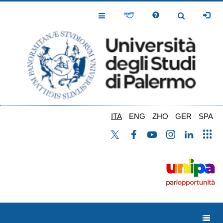
Salta
al
Toggle
Toggle
contenuto
Navigation
Navigation
principale
ITA
ENG
ZHO
GER
SPA