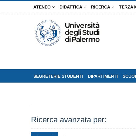
Salta
ATENEO
DIDATTICA
RICERCA
TERZA 
al
contenuto
principale
SEGRETERIE STUDENTI
DIPARTIMENTI
SCUOL
Ricerca avanzata per: