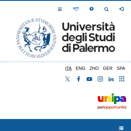
Salta
al
Toggle
Toggle
contenuto
Navigation
Navigation
principale
ITA
ENG
ZHO
GER
SPA