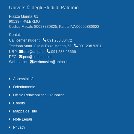
Università degli Studi di Palermo
Piazza Marina, 61
90133 - PALERMO
Codice Fiscale 80023730825, Partita IVA 00605880822
Contatti
Call center studenti
091 238 86472
Telefono Amm. C.le di P.zza Marina, 61
091 238 93011
URP
urp@unipa.it
091 238 93666
PEC
pec@cert.unipa.it
Webmaster
webmaster@unipa.it
Accessibilità
Orientamento
Ufficio Relazioni con il Pubblico
Credits
Mappa del sito
Note Legali
Privacy