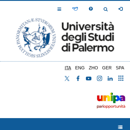
Salta
al
Toggle
Toggle
contenuto
Navigation
Navigation
principale
ITA
ENG
ZHO
GER
SPA