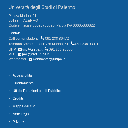
Università degli Studi di Palermo
Piazza Marina, 61
90133 - PALERMO
Codice Fiscale 80023730825, Partita IVA 00605880822
Contatti
Call center studenti
091 238 86472
Telefono Amm. C.le di P.zza Marina, 61
091 238 93011
URP
urp@unipa.it
091 238 93666
PEC
pec@cert.unipa.it
Webmaster
webmaster@unipa.it
Accessibilità
Orientamento
Ufficio Relazioni con il Pubblico
Credits
Mappa del sito
Note Legali
Privacy