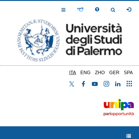
Salta
al
Toggle
Toggle
contenuto
Navigation
Navigation
principale
ITA
ENG
ZHO
GER
SPA