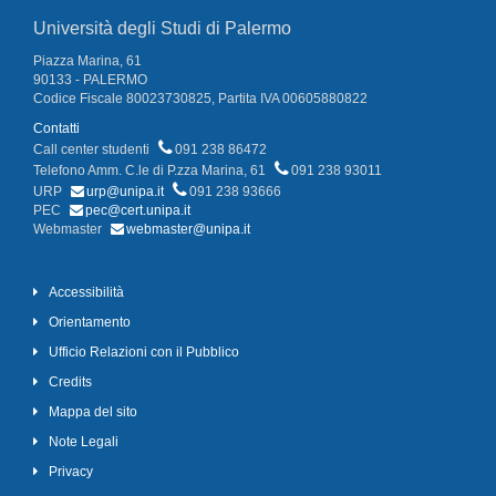
Università degli Studi di Palermo
Piazza Marina, 61
90133 - PALERMO
Codice Fiscale 80023730825, Partita IVA 00605880822
Contatti
Call center studenti
091 238 86472
Telefono Amm. C.le di P.zza Marina, 61
091 238 93011
URP
urp@unipa.it
091 238 93666
PEC
pec@cert.unipa.it
Webmaster
webmaster@unipa.it
Accessibilità
Orientamento
Ufficio Relazioni con il Pubblico
Credits
Mappa del sito
Note Legali
Privacy