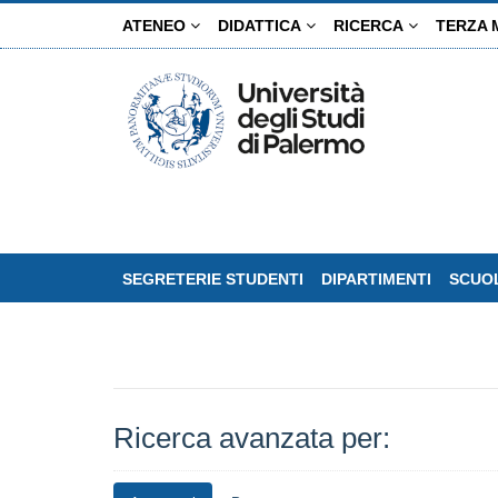
Salta
ATENEO
DIDATTICA
RICERCA
TERZA 
al
contenuto
principale
SEGRETERIE STUDENTI
DIPARTIMENTI
SCUOL
Ricerca avanzata per: