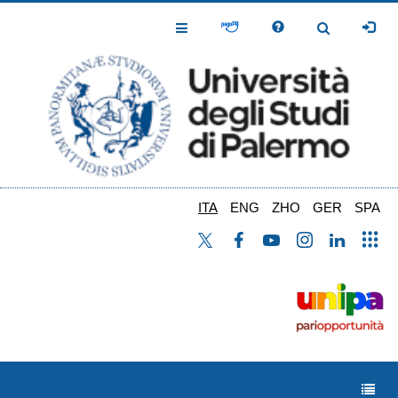
Salta
al
Toggle
Toggle
contenuto
Navigation
Navigation
principale
ITA
ENG
ZHO
GER
SPA