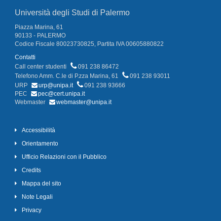
Università degli Studi di Palermo
Piazza Marina, 61
90133 - PALERMO
Codice Fiscale 80023730825, Partita IVA 00605880822
Contatti
Call center studenti
091 238 86472
Telefono Amm. C.le di P.zza Marina, 61
091 238 93011
URP
urp@unipa.it
091 238 93666
PEC
pec@cert.unipa.it
Webmaster
webmaster@unipa.it
Accessibilità
Orientamento
Ufficio Relazioni con il Pubblico
Credits
Mappa del sito
Note Legali
Privacy